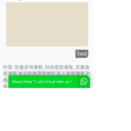
Send
标签: 形象咨询课程, 时尚造型课程, 形象造
型课程,米兰时尚造型学校,私人造型课程,时
尚造型设计学校,时尚造型师课程,意大利时
Need Help ? Let's Chat with us !
尚造型学校,时尚形象设计课程,米兰造型设
计,私人形象顾问课程,个人形象顾问,私人造
型顾问
Milan Fashion Campus
Via Giuseppe Broggi, 7,
20129 Milano - ITALY
Phone:
+39 02 26822730