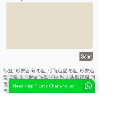
Send
标签: 形象咨询课程, 时尚造型课程, 形象造
型课程,米兰时尚造型学校,私人造型课程,时
尚造型设计学校,时尚造型师课程,意大利时
Need Help ? Let's Chat with us !
尚造型学校,时尚形象设计课程,米兰造型设
计,私人形象顾问课程,个人形象顾问,私人造
型顾问
Milan Fashion Campus
Via Giuseppe Broggi, 7,
20129 Milano - ITALY
Phone:
+39 02 26822730