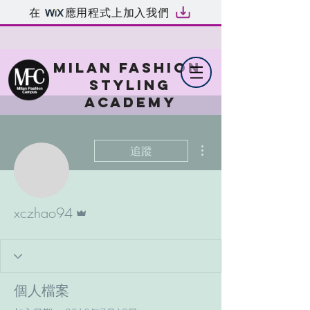
在
應用程式上加入我們
MILAN FASHION
STYLING
ACADEMY
更多動作
追蹤
管理員
xczhao94
個人檔案