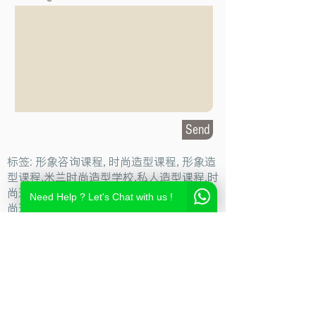
Send
标签: 形象咨询课程, 时尚造型课程, 形象造
型课程,米兰时尚造型学校,私人造型课程,时
尚造型设计学校,时尚造型师课程,意大利时
Need Help ? Let's Chat with us !
尚造型学校,时尚形象设计课程,米兰造型设
计,私人形象顾问课程,个人形象顾问,私人造
型顾问
Milan Fashion Campus
Via Giuseppe Broggi, 7,
20129 Milano - ITALY
Phone:
+39 02 26822730