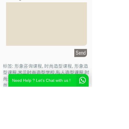
Send
标签: 形象咨询课程, 时尚造型课程, 形象造
型课程,米兰时尚造型学校,私人造型课程,时
尚造型设计学校,时尚造型师课程,意大利时
Need Help ? Let's Chat with us !
尚造型学校,时尚形象设计课程,米兰造型设
计,私人形象顾问课程,个人形象顾问,私人造
型顾问
Milan Fashion Campus
Via Giuseppe Broggi, 7,
20129 Milano - ITALY
Phone:
+39 02 26822730