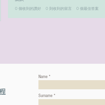
0
個收到的讚好
0
則收到的留言
0
個最佳答案
Name
程
Surname