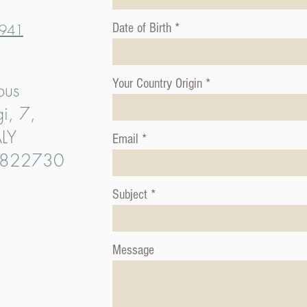
941
Date of Birth
Your Country Origin
pus
i, 7,
ALY
Email
6822730
Subject
Message