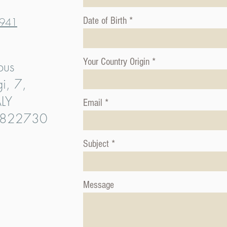
941
Date of Birth
Your Country Origin
pus
i, 7,
ALY
Email
6822730
Subject
Message