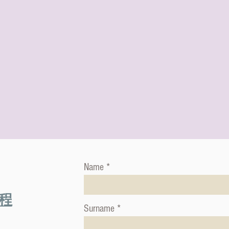
Name
程
Surname