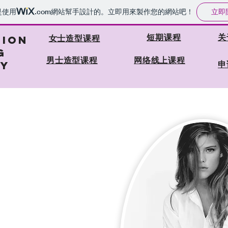
立即
是使用
.com
網站幫手設計的。立即用來製作您的網站吧！
短期课程
关
女士造型课程
HION
G
​男士造型课程
网络线上课程
申
Y
人